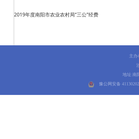
2019年度南阳市农业农村局“三公”经费
主办
地址:南阳
豫公网安备 41130202