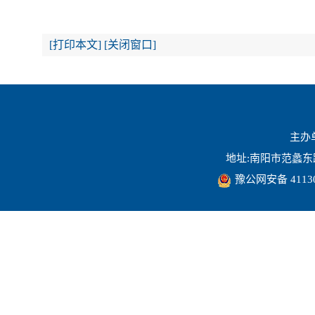
[
打印本文
]
[
关闭窗口
]
主办
地址:南阳市范蠡东路16
豫公网安备 41130