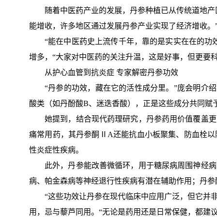
随着中医药产业的发展，丹参种植已从传统道地产
能增收，许多地区通过发展丹参产业实现了经济增收。
“能在中医药史上流传千年，靠的是实实在在的功
增多，“大家对中医药的关注升温，这是好事，但更要科
从护心血管到抗炎症 专家解密丹参功效
“丹参的功效，藏在它的活性成分里。”庞会明介
酸类（如丹酚酸B、迷迭香酸），正是这些成分共同赋
她提到，结合现代药理研究，丹参药用价值覆盖更
痛常用药，其丹参酮ⅡA还能抗血小板聚集、防血栓以
性炎症性疾病。
此外，丹参能改善微循环，用于糖尿病周围神经病
病、帕金森病等神经退行性疾病有潜在辅助作用；丹参
“这些功效让丹参在现代临床中应用广泛，但它并非
用，忌与藜芦同用。“无论是药用还是日常保健，都建