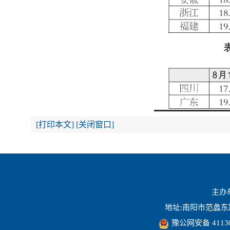
[
打印本文
]
[
关闭窗口
]
主办
地址:南阳市范蠡东路16
豫公网安备 41130