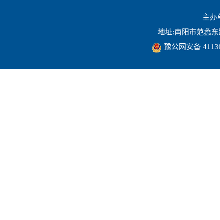
主办
地址:南阳市范蠡东路16
豫公网安备 41130