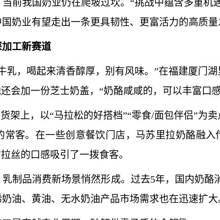
前我国奶业仍在爬坡过坎。“挑战中蕴含多重机遇
中国奶业有望走出一条更具韧性、更富活力的高质量
深加工新赛道
乳，喝起来清香醇厚，别有风味。”在福建厦门湖
她还会加一份芝士奶盖，“奶酪咸咸的，可以丰富口
货架上，以“马拉松的好搭档”“零食/面包伴侣”为
的常客。在一些创意餐饮门店，马苏里拉奶酪融入传
甜拉丝的口感吸引了一拨食客。
制品消费新场景悄然形成。过去5年，国内奶酪消费
稀奶油、黄油、无水奶油产品市场需求也在迅速扩大