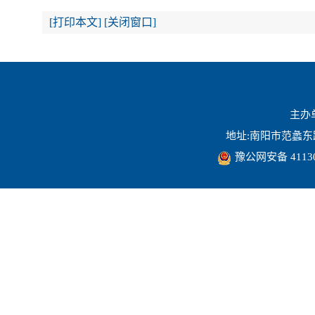
[
打印本文
]
[
关闭窗口
]
主办
地址:南阳市范蠡东路16
豫公网安备 41130