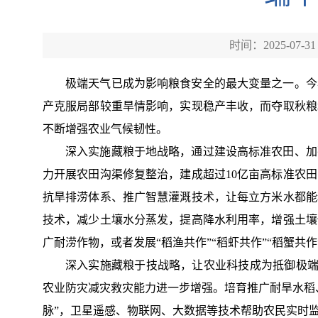
时间：2025-07-31
极端天气已成为影响粮食安全的最大变量之一。今
产克服局部较重旱情影响，实现稳产丰收，而夺取秋粮
不断增强农业气候韧性。
深入实施藏粮于地战略，通过建设高标准农田、加
力开展农田沟渠修复整治，建成超过10亿亩高标准农
抗旱排涝体系、推广智慧灌溉技术，让每立方米水都能
技术，减少土壤水分蒸发，提高降水利用率，增强土壤
广耐涝作物，或者发展“稻渔共作”“稻虾共作”“稻蟹共
深入实施藏粮于技战略，让农业科技成为抵御极端
农业防灾减灾救灾能力进一步增强。培育推广耐旱水稻
脉”，卫星遥感、物联网、大数据等技术帮助农民实时