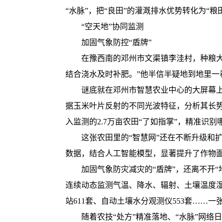
“水脉”，把“良田”的灌溉排水优势转化为“粮
“空天地”协同监测
加固气象防控“盾牌”
在豫西南的邓州市文渠镇李洼村，种粮大户
结合浇水及时补肥。”他半信半疑地到地里一
谜底就在邓州市智慧农业中心的大屏幕上。
据玉米叶片反射的不同光波特征，分析其长
入监测的2.7万亩农田“了如指掌”，精准识别
这张农田里的“智慧网”还在不断升级和扩
数据，结合人工智能模型，显著提升了作物面
加固气象防灾减灾的“盾牌”，还离不开“地
连续动态监测气温、降水、辐射、土壤温度湿
站611套、自动土壤水分观测仪553套……
随着农技“处方”精准落地、“水脉”网络日