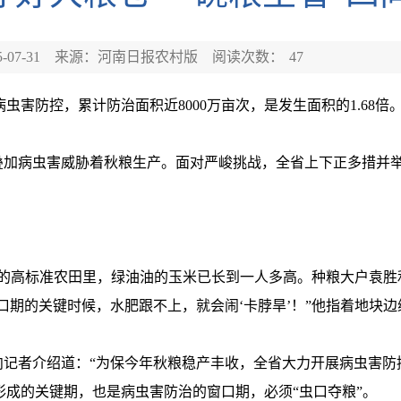
07-31
来源：河南日报农村版
阅读次数：
47
防控，累计防治面积近8000万亩次，是发生面积的1.68倍。
病虫害威胁着秋粮生产。面对严峻挑战，全省上下正多措并举，
的高标准农田里，绿油油的玉米已长到一人多高。种粮大户袁胜
口期的关键时候，水肥跟不上，就会闹‘卡脖旱’！”他指着地块
者介绍道：“为保今年秋粮稳产丰收，全省大力开展病虫害防控，
量形成的关键期，也是病虫害防治的窗口期，必须“虫口夺粮”。