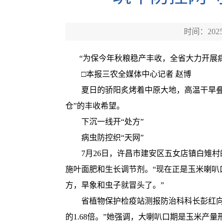
时间：2025-
“为保今年秋粮稳产丰收，全省大力开展病虫害
□本报三农全媒体中心记者 赵博
夏日的骄阳炙烤着中原大地，高温干旱叠加
仓”的丰收希望。
下沉一线开“处方”
病虫防控织“天网”
7月26日，许昌市建安区五女店镇白雉村
施叶面肥和生长调节剂。“现在正是玉米喇叭
方，旱象和虫子就冒头了。”
省植物保护检疫站测报防治科科长彭红向记
的1.68倍。”她强调，大喇叭口期是玉米产