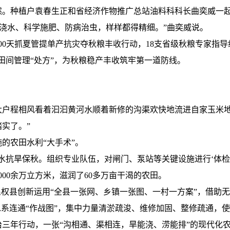
种植户袁春生正和省经济作物推广总站油料科科长曲奕威一起
天浇水、科学施肥、防病治虫，样样都得精细。”曲奕威说。
天抓夏管提单产抗灾夺秋粮丰收行动，18支省级秋粮专家指导
田间管理“处方”，为秋粮稳产丰收筑牢第一道防线。
程相风看着汩汩黄河水顺着新修的沟渠欢快地流进自家玉米地
实了。”
农田水利“大手术”。
抗旱保秋。组织专业队伍，对闸门、泵站等关键设施进行‘体检’
00余万立方米，滋润了60多万亩干渴的农田。
权县创新运用“全县一张网、乡镇一张图、一村一方案”，借助
水系连通“作战图”，集中力量清淤疏浚、维修加固、整修疏通，
年行动，一张“沟相通、渠相连，旱能浇、涝能排”的现代化农