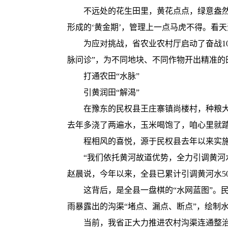
不远处的花生田里，黄花点点，绿意盎然。
形成的‘黄金期’，管理上一点马虎不得。看
为应对挑战，省农业农村厅启动了奋战100
脉问诊”，为不同地块、不同作物开出精准的
打通农田“水脉”
引黄润田“解渴”
在豫东的民权县王庄寨镇尚楼村，种粮大户
去年多浇了两遍水，玉米喝饱了，咱心里就踏
程相风的喜悦，源于民权县去年以来实施的
“我们依托黄河故道优势，全力引调黄河水
赵晨说，今年以来，全县已累计引调黄河水50
这背后，是全县一盘棋的“水网蓝图”。民
雨暴露出的沟渠“堵点、漏点、断点”，绘制
当前，我省正大力推进农村沟渠连通整治三