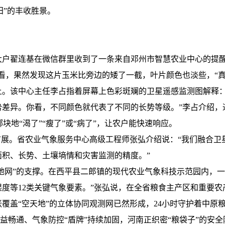
田”的丰收胜景。
翟连基在微信群里收到了一条来自邓州市智慧农业中心的提醒
看，果然发现这片玉米比旁边的矮了一截，叶片颜色也淡些，“真
该中心主任李占指着屏幕上色彩斑斓的卫星遥感监测图解释：奥
势差异。你看，不同颜色就代表了不同的长势等级。”李占介绍，
哪块地“渴了”“瘦了”或“病了”，让农户能快速响应。
展。省农业气象服务中心高级工程师张弘介绍说：“我们融合卫
积、长势、土壤墒情和灾害监测的精度。”
网”的支撑。在西平县二郎镇的现代农业气象科技示范园内，一张
度等12类关键气象要素。”张弘说，在全省粮食主产区和重要
一张覆盖“空天地”的立体协同观测网已然形成，24小时守护着中原
益畅通、气象防控“盾牌”持续加固，河南正织密“粮袋子”的安全