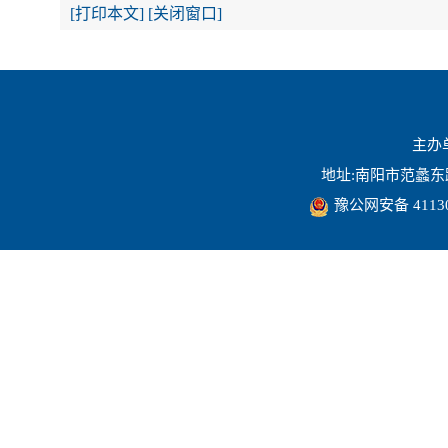
[
打印本文
]
[
关闭窗口
]
主办
地址:南阳市范蠡东路16
豫公网安备 41130