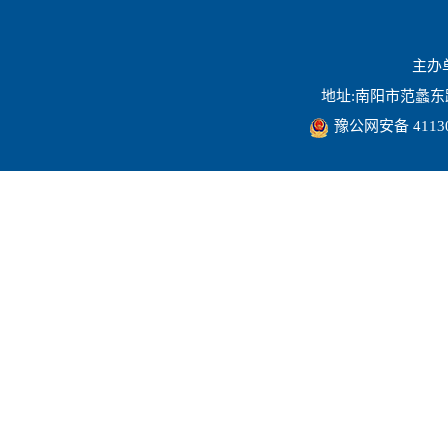
主办
地址:南阳市范蠡东路16
豫公网安备 41130