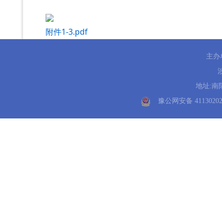
附件1-3.pdf
主办
地址:南阳
豫公网安备 41130202