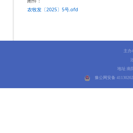
附件：
农牧发〔2025〕5号.ofd
主办
地址:南阳
豫公网安备 41130202