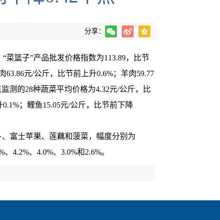
分享：
“菜篮子”产品批发价格指数为113.89，比节
3.86元/公斤，比节前上升0.6%；羊肉59.77
重点监测的28种蔬菜平均价格为4.32元/公斤，比
0.1%；鲤鱼15.05元/公斤，比节前下降
、富士苹果、莲藕和菠菜，幅度分别为
.2%、4.0%、3.0%和2.6%。