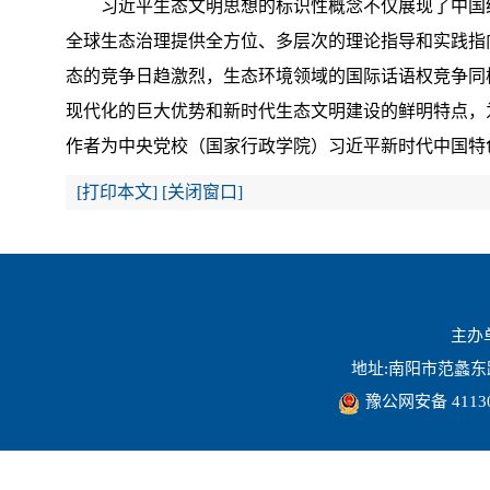
习近平生态文明思想的标识性概念不仅展现了中国绿
全球生态治理提供全方位、多层次的理论指导和实践指
态的竞争日趋激烈，生态环境领域的国际话语权竞争同
现代化的巨大优势和新时代生态文明建设的鲜明特点，
作者为中央党校（国家行政学院）习近平新时代中国特
[
打印本文
]
[
关闭窗口
]
主办
地址:南阳市范蠡东路16
豫公网安备 41130