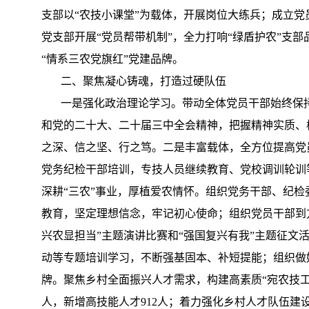
支部以“农技小课堂”为载体，开展岗位大练兵；成立党
党支部开展“党员帮带机制”，全力打响“绿盾护农”支
“情系三农党旗红”党建品牌。
二、聚焦凝心铸魂，打造过硬队伍
一是强化政治理论学习。带动全体党员干部始终保持学
和党的二十大、二十届三中全会精神，把握精神实质、
之深、信之坚、行之笃。二是丰富载体，全方位提高党
党务纪检干部培训，专技人员继续教育、党校调训轮训
深耕“三农”事业，厚植爱农情怀。组织党务干部、纪检
教育，坚定理想信念，牢记初心使命；组织党员干部到方
兴农显担当”主题演讲比赛和“强国复兴有我”主题征
动等专题培训学习，不断强基固本、补短提能；组织做好
牌。聚焦乡村全面振兴人才需求，构建高素质“宛农技工”
人，新增高技能人才912人；着力强化乡村人才队伍建