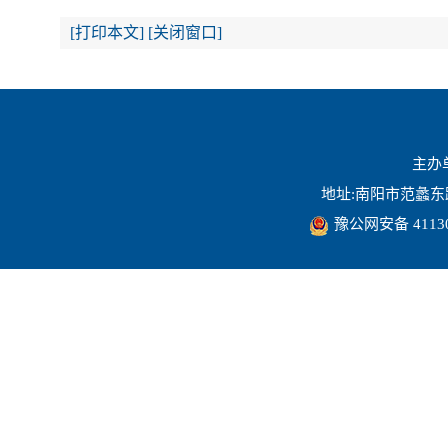
[
打印本文
]
[
关闭窗口
]
主办
地址:南阳市范蠡东路16
豫公网安备 41130